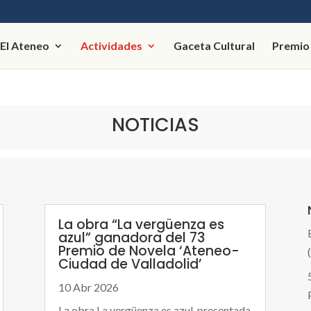
El Ateneo
Actividades
Gaceta Cultural
Premio
NOTICIAS
La obra “La vergüenza es
azul” ganadora del 73
Premio de Novela ‘Ateneo-
Ciudad de Valladolid’
10 Abr 2026
La obra La vergüenza es azul, presentada