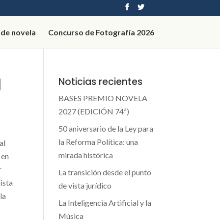
 de novela
Concurso de Fotografía 2026
l
Noticias recientes
BASES PREMIO NOVELA
2027 (EDICIÓN 74ª)
50 aniversario de la Ley para
la Reforma Política: una
al
mirada histórica
 en
r
La transición desde el punto
ista
de vista jurídico
la
La Inteligencia Artificial y la
Música