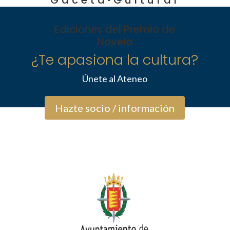
Gaceta Cultural
Ediciones del Premio de
Novela
¿Te apasiona la cultura?
Únete al Ateneo
Hazte socio / información