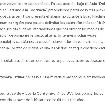
que volver sobre esta temática. En esta ocasión, bajo el título “
De
Secularismo a la Teocracia
”, p
retendemos partir de lo más próx
qué características presenta el islamismo durante la Edad Media 
nuestra región; para pasar a delimitar los escenarios más conflict
imo siglo. Sin duda las informaciones que nos ofrecen los medios de
rmación de opiniones respecto al tema. Imágenes muchas veces
ompleja y cambiante. La cuestión clave de los derechos humanos,
 de la libertad de prensa, es una las piedras de toque que deben se
la colaboración de expertos en las respectivas materias de acuer
fesora Titular de la UVa
: Una mirada al pasado: el Islam medieva
tedrático de Historia Contemporánea UVa
: Los escenarios del
orrido a través de la historia de los últimos cien años.