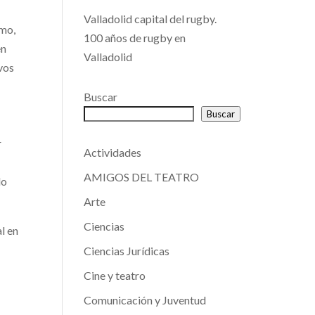
l
Valladolid capital del rugby.
imo,
100 años de rugby en
en
Valladolid
ivos
Buscar
Buscar
r
Actividades
AMIGOS DEL TEATRO
do
Arte
Ciencias
l en
Ciencias Jurídicas
Cine y teatro
Comunicación y Juventud