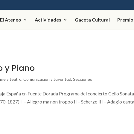
El Ateneo
Actividades
Gaceta Cultural
Premio
o y Piano
ine y teatro
,
Comunicación y Juventud
,
Secciones
 Caja España en Fuente Dorada Programa del concierto Cello Sonat
70-1827) I – Allegro ma non troppo II – Scherzo III – Adagio canta